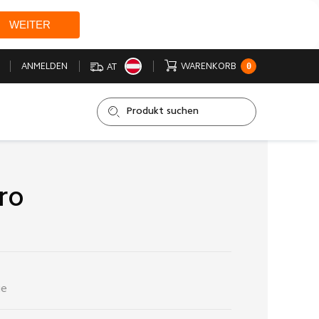
WEITER
0
ANMELDEN
WARENKORB
AT
ro
ge