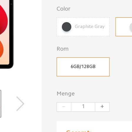
Color
Graphite Gray
Rom
6GB/128GB
Menge
−
+