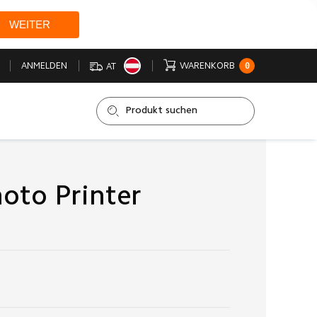
WEITER
0
ANMELDEN
WARENKORB
AT
oto Printer