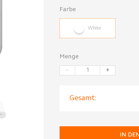
Farbe
White
Menge
−
+
Gesamt:
IN DE