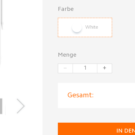
Farbe
White
Menge
−
+
Gesamt:
IN DE